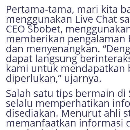
Pertama-tama, mari kita 
menggunakan Live Chat sa
CEO Sbobet, menggunakan f
memberikan pengalaman be
dan menyenangkan. “Denga
dapat langsung berinterak
kami untuk mendapatkan b
diperlukan,” ujarnya.
Salah satu tips bermain di
selalu memperhatikan inf
disediakan. Menurut ahli 
memanfaatkan informasi d