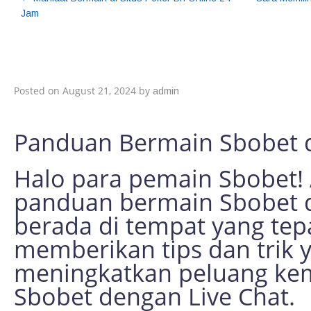
Jam
Panduan Bermain Sb
Tips dan Trik
Posted on
August 21, 2024
by
admin
Panduan Bermain Sbobet de
Halo para pemain Sbobet!
panduan bermain Sbobet de
berada di tempat yang tepa
memberikan tips dan trik
meningkatkan peluang ke
Sbobet dengan Live Chat.