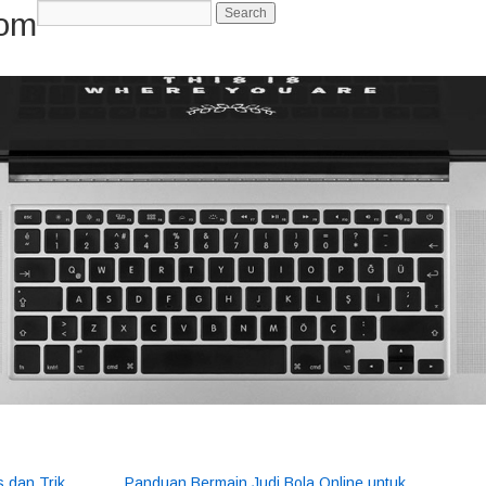
com
-->
 dan Trik
Panduan Bermain Judi Bola Online untuk