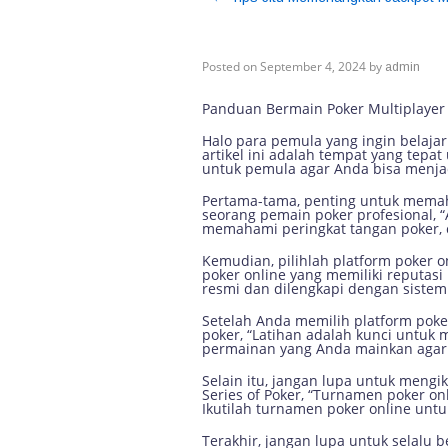
Panduan Bermain P
Posted on
September 4, 2024
by
admin
Panduan Bermain Poker Multiplayer
Halo para pemula yang ingin belaja
artikel ini adalah tempat yang tepa
untuk pemula agar Anda bisa menjad
Pertama-tama, penting untuk memaha
seorang pemain poker profesional,
memahami peringkat tangan poker, c
Kemudian, pilihlah platform poker o
poker online yang memiliki reputasi
resmi dan dilengkapi dengan siste
Setelah Anda memilih platform poker
poker, “Latihan adalah kunci untuk 
permainan yang Anda mainkan agar
Selain itu, jangan lupa untuk men
Series of Poker, “Turnamen poker 
Ikutilah turnamen poker online un
Terakhir, jangan lupa untuk selalu 