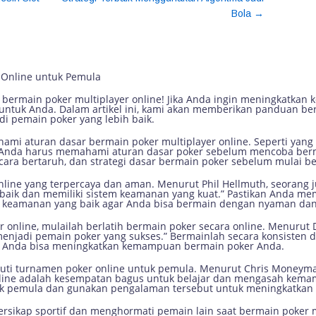
→
Bola
oker Multiplayer Online untuk P
 Online untuk Pemula
r bermain poker multiplayer online! Jika Anda ingin meningkatka
t untuk Anda. Dalam artikel ini, kami akan memberikan panduan be
i pemain poker yang lebih baik.
mi aturan dasar bermain poker multiplayer online. Seperti yang 
 “Anda harus memahami aturan dasar poker sebelum mencoba berma
ara bertaruh, dan strategi dasar bermain poker sebelum mulai b
nline yang terpercaya dan aman. Menurut Phil Hellmuth, seorang ju
 baik dan memiliki sistem keamanan yang kuat.” Pastikan Anda memi
m keamanan yang baik agar Anda bisa bermain dengan nyaman da
 online, mulailah berlatih bermain poker secara online. Menurut
menjadi pemain poker yang sukses.” Bermainlah secara konsisten da
 Anda bisa meningkatkan kemampuan bermain poker Anda.
gikuti turnamen poker online untuk pemula. Menurut Chris Money
online adalah kesempatan bagus untuk belajar dan mengasah kem
tuk pemula dan gunakan pengalaman tersebut untuk meningkatka
bersikap sportif dan menghormati pemain lain saat bermain poker m