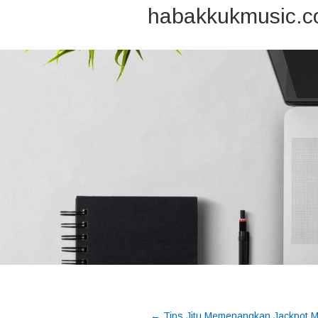
habakkukmusic.
←
Tips Jitu Memenangkan Jackpot M