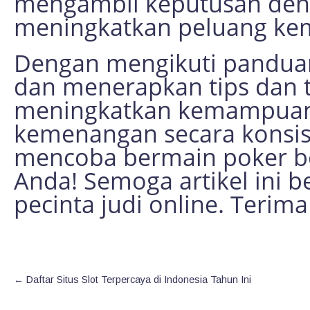
mengambil keputusan deng
meningkatkan peluang ke
Dengan mengikuti panduan
dan menerapkan tips dan t
meningkatkan kemampuan
kemenangan secara konsist
mencoba bermain poker bo
Anda! Semoga artikel ini 
pecinta judi online. Terima
←
Daftar Situs Slot Terpercaya di Indonesia Tahun Ini