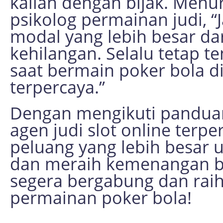
kalian dengan bijak. Menu
psikolog permainan judi, 
modal yang lebih besar da
kehilangan. Selalu tetap 
saat bermain poker bola di 
terpercaya.”
Dengan mengikuti panduan
agen judi slot online terpe
peluang yang lebih besa
dan meraih kemenangan bes
segera bergabung dan raih
permainan poker bola!