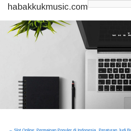
habakkukmusic.com
←
Slot Online: Permainan Populer di Indonesia
Peraturan Judi B