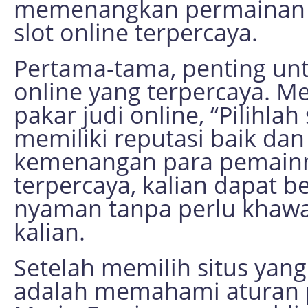
memenangkan permainan po
slot online terpercaya.
Pertama-tama, penting untu
online yang terpercaya. M
pakar judi online, “Pilihlah
memiliki reputasi baik da
kemenangan para pemainny
terpercaya, kalian dapat
nyaman tanpa perlu khawa
kalian.
Setelah memilih situs yang
adalah memahami aturan 