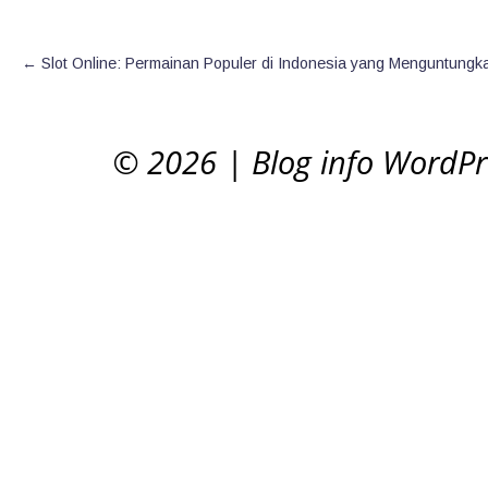
←
Slot Online: Permainan Populer di Indonesia yang Menguntungk
© 2026
|
Blog info WordP