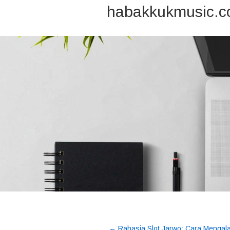
habakkukmusic.
←
Rahasia Slot Jarwo: Cara Mengal