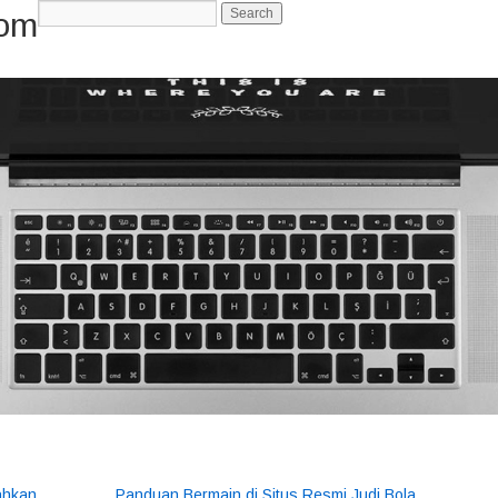
com
-->
ahkan
Panduan Bermain di Situs Resmi Judi Bola