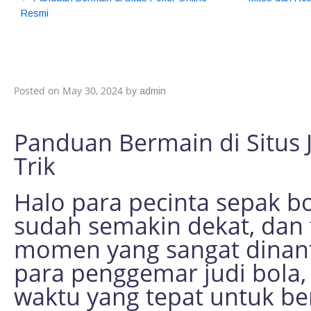
Resmi
Panduan Bermain di S
Dunia: Tips dan Trik
Posted on
May 30, 2024
by
admin
Panduan Bermain di Situs J
Trik
Halo para pecinta sepak bo
sudah semakin dekat, dan t
momen yang sangat dinant
para penggemar judi bola,
waktu yang tepat untuk ber