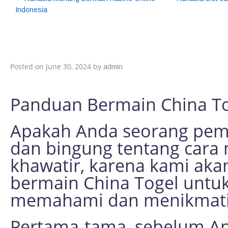
Indonesia
Panduan Bermain Ch
Pemula
Posted on
June 30, 2024
by
admin
Panduan Bermain China T
Apakah Anda seorang pemu
dan bingung tentang cara 
khawatir, karena kami a
bermain China Togel untu
memahami dan menikmati 
Pertama-tama, sebelum An