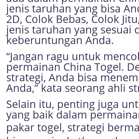
jenis taruhan yang bisa And
2D, Colok Bebas, Colok Jitu
jenis taruhan yang sesuai 
keberuntungan Anda.
“Jangan ragu untuk mencob
permainan China Togel. 
strategi, Anda bisa menem
Anda,” kata seorang ahli s
Selain itu, penting juga un
yang baik dalam permaina
pakar togel, strategi berm