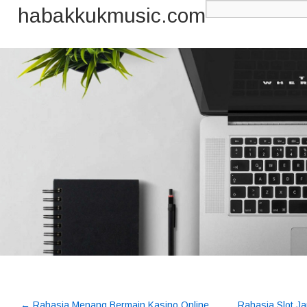
habakkukmusic.com
←
Rahasia Menang Bermain Kasino Online
Rahasia Slot J