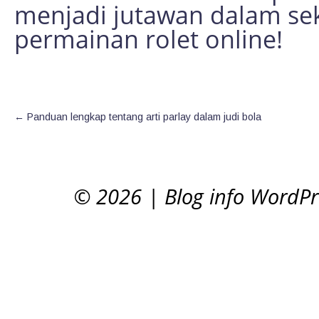
menjadi jutawan dalam s
permainan rolet online!
←
Panduan lengkap tentang arti parlay dalam judi bola
© 2026
|
Blog info WordP