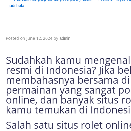
judi bola
Mengenal Lebih Deka
Resmi di Indonesia
Posted on
June 12, 2024
by
admin
Sudahkah kamu mengenal le
resmi di Indonesia? Jika b
membahasnya bersama di s
permainan yang sangat pop
online, dan banyak situs r
kamu temukan di Indonesi
Salah satu situs rolet onli