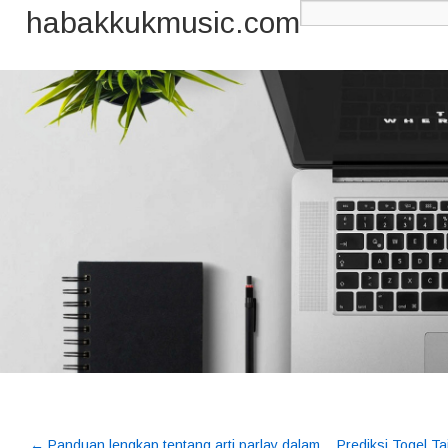
habakkukmusic.com
←
Panduan lengkap tentang arti parlay dalam
Prediksi Togel T