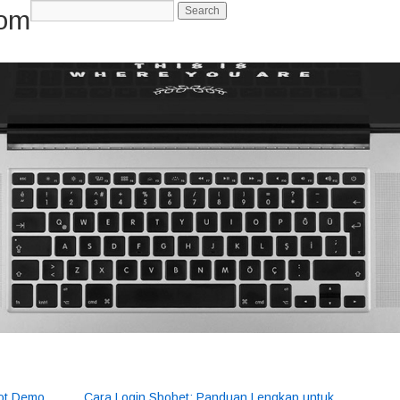
com
-->
lot Demo
Cara Login Sbobet: Panduan Lengkap untuk