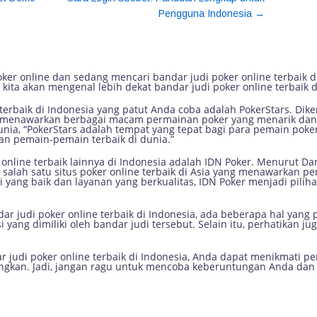
→
Pengguna Indonesia
at Bandar Judi Poker Online Terba
r online dan sedang mencari bandar judi poker online terbaik di
i kita akan mengenal lebih dekat bandar judi poker online terbaik d
terbaik di Indonesia yang patut Anda coba adalah PokerStars. Dike
ars menawarkan berbagai macam permainan poker yang menarik da
nia, “PokerStars adalah tempat yang tepat bagi para pemain pok
 pemain-pemain terbaik di dunia.”
r online terbaik lainnya di Indonesia adalah IDN Poker. Menurut D
h salah satu situs poker online terbaik di Asia yang menawarkan 
yang baik dan layanan yang berkualitas, IDN Poker menjadi pilih
 judi poker online terbaik di Indonesia, ada beberapa hal yang 
 yang dimiliki oleh bandar judi tersebut. Selain itu, perhatikan ju
 judi poker online terbaik di Indonesia, Anda dapat menikmati p
kan. Jadi, jangan ragu untuk mencoba keberuntungan Anda dan