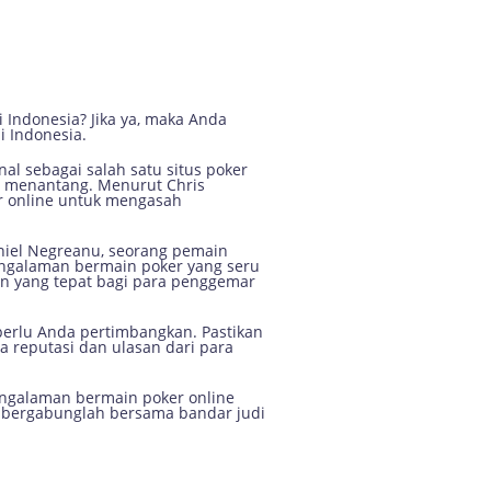
ik di Indonesia
 Indonesia? Jika ya, maka Anda
i Indonesia.
nal sebagai salah satu situs poker
n menantang. Menurut Chris
er online untuk mengasah
aniel Negreanu, seorang pemain
pengalaman bermain poker yang seru
an yang tepat bagi para penggemar
perlu Anda pertimbangkan. Pastikan
ga reputasi dan ulasan dari para
engalaman bermain poker online
 bergabunglah bersama bandar judi