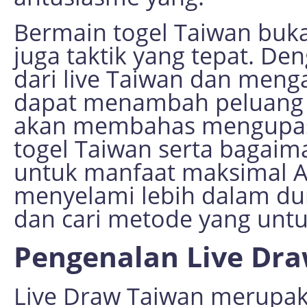
Bermain togel Taiwan buka
juga taktik yang tepat. D
dari live Taiwan dan meng
dapat menambah peluang 
akan membahas mengupas 
togel Taiwan serta bagai
untuk manfaat maksimal An
menyelami lebih dalam dun
dan cari metode yang unt
Pengenalan Live Dr
Live Draw Taiwan merupak