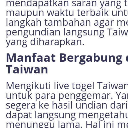
mendapatkan saran yang 
maupun waktu terbaik untu
langkah tambahan agar 
pengundian langsung Taiwan
yang diharapkan.
Manfaat Bergabung d
Taiwan
Mengikuti live togel Tai
untuk para penggemar. Ya
segera ke hasil undian dar
dapat langsung mengetahui
menunggu lama. Hal ini 