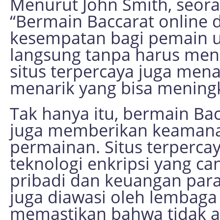
Menurut John Smith, seoran
“Bermain Baccarat online 
kesempatan bagi pemain u
langsung tanpa harus meni
situs terpercaya juga me
menarik yang bisa menin
Tak hanya itu, bermain Bac
juga memberikan keamana
permainan. Situs terperc
teknologi enkripsi yang c
pribadi dan keuangan para
juga diawasi oleh lembaga
memastikan bahwa tidak ad