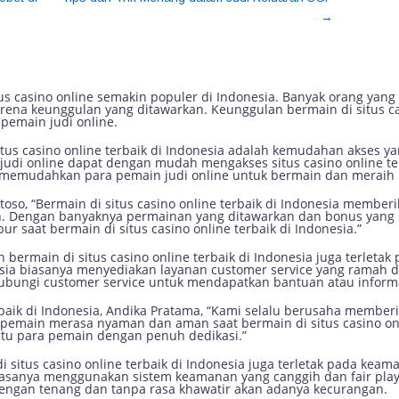
→
 di Situs Casino Online Terbaik d
itus casino online semakin populer di Indonesia. Banyak orang yan
karena keunggulan yang ditawarkan. Keunggulan bermain di situs ca
 pemain judi online.
tus casino online terbaik di Indonesia adalah kemudahan akses y
judi online dapat dengan mudah mengakses situs casino online ter
gat memudahkan para pemain judi online untuk bermain dan merai
toso, “Bermain di situs casino online terbaik di Indonesia membe
Dengan banyaknya permainan yang ditawarkan dan bonus yang m
r saat bermain di situs casino online terbaik di Indonesia.”
bermain di situs casino online terbaik di Indonesia juga terletak
nesia biasanya menyediakan layanan customer service yang ramah d
ungi customer service untuk mendapatkan bantuan atau informa
rbaik di Indonesia, Andika Pratama, “Kami selalu berusaha member
 pemain merasa nyaman dan aman saat bermain di situs casino onl
ntu para pemain dengan penuh dedikasi.”
i situs casino online terbaik di Indonesia juga terletak pada kea
 biasanya menggunakan sistem keamanan yang canggih dan fair pla
dengan tenang dan tanpa rasa khawatir akan adanya kecurangan.