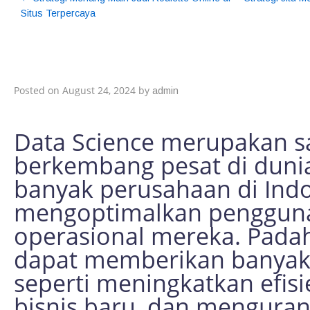
Situs Terpercaya
Cara Mengoptimalk
Science di Perusaha
Posted on
August 24, 2024
by
admin
Data Science merupakan sa
berkembang pesat di dunia
banyak perusahaan di Ind
mengoptimalkan pengguna
operasional mereka. Pada
dapat memberikan banyak 
seperti meningkatkan efisi
bisnis baru, dan mengurang