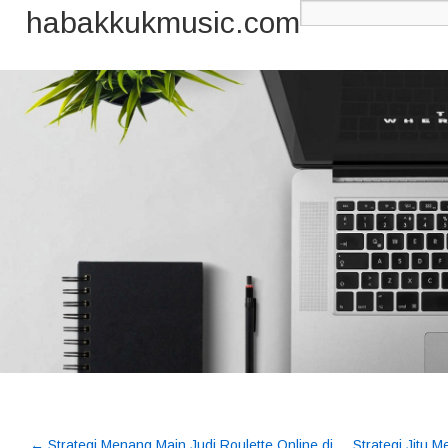
habakkukmusic.com
←
Strategi Menang Main Judi Roulette Online di
Strategi Jitu 