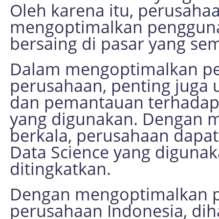
Oleh karena itu, perusaha
mengoptimalkan pengguna
bersaing di pasar yang sem
Dalam mengoptimalkan pe
perusahaan, penting juga 
dan pemantauan terhadap k
yang digunakan. Dengan m
berkala, perusahaan dapa
Data Science yang digunaka
ditingkatkan.
Dengan mengoptimalkan p
perusahaan Indonesia, d