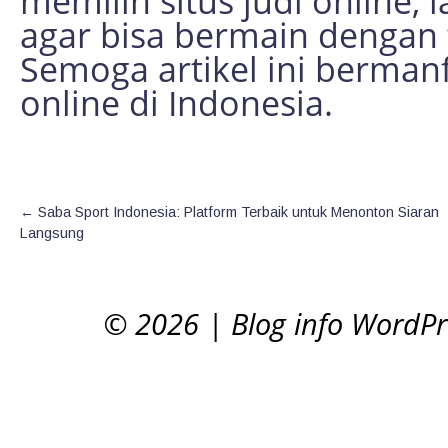
memilih situs judi online, 
agar bisa bermain dengan 
Semoga artikel ini berman
online di Indonesia.
←
Saba Sport Indonesia: Platform Terbaik untuk Menonton Siaran
Langsung
© 2026
|
Blog info WordP