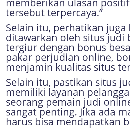
memberikan ulasan positif
tersebut terpercaya.”
Selain itu, perhatikan jug
ditawarkan oleh situs judi
tergiur dengan bonus besa
pakar perjudian online, b
menjamin kualitas situs te
Selain itu, pastikan situs j
memiliki layanan pelangga
seorang pemain judi onlin
sangat penting. Jika ada m
harus bisa mendapatkan b