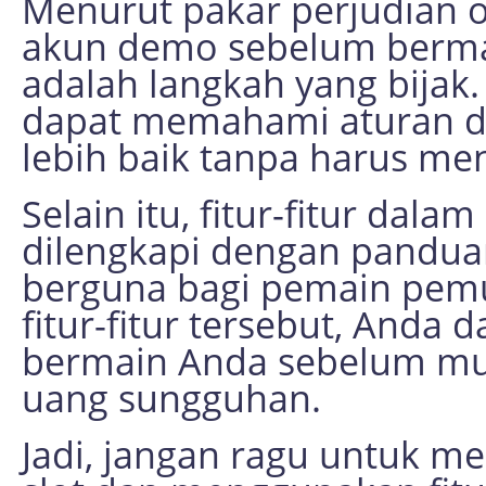
Menurut pakar perjudian 
akun demo sebelum berm
adalah langkah yang bijak
dapat memahami aturan d
lebih baik tanpa harus men
Selain itu, fitur-fitur dal
dilengkapi dengan pandua
berguna bagi pemain pem
fitur-fitur tersebut, And
bermain Anda sebelum mu
uang sungguhan.
Jadi, jangan ragu untuk