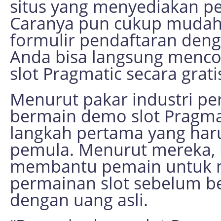
situs yang menyediakan pe
Caranya pun cukup mudah,
formulir pendaftaran denga
Anda bisa langsung menco
slot Pragmatic secara grati
Menurut pakar industri per
bermain demo slot Pragm
langkah pertama yang har
pemula. Menurut mereka, 
membantu pemain untuk 
permainan slot sebelum 
dengan uang asli.