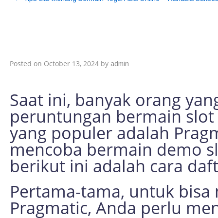
Cara Daftar dan Be
Pragmatic dengan 
Posted on
October 13, 2024
by
admin
Saat ini, banyak orang yan
peruntungan bermain slot o
yang populer adalah Pragm
mencoba bermain demo sl
berikut ini adalah cara da
Pertama-tama, untuk bisa
Pragmatic, Anda perlu mend