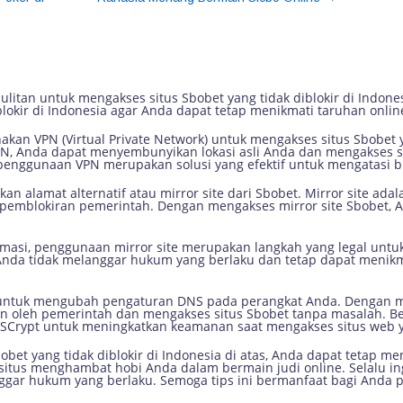
yang Tidak Diblokir di Indonesia
itan untuk mengakses situs Sbobet yang tidak diblokir di Indon
iblokir di Indonesia agar Anda dapat tetap menikmati taruhan onl
an VPN (Virtual Private Network) untuk mengakses situs Sbobet y
, Anda dapat menyembunyikan lokasi asli Anda dan mengakses s
penggunaan VPN merupakan solusi yang efektif untuk mengatasi bl
an alamat alternatif atau mirror site dari Sbobet. Mirror site adal
 pemblokiran pemerintah. Dengan mengakses mirror site Sbobet, 
masi, penggunaan mirror site merupakan langkah yang legal untuk
Anda tidak melanggar hukum yang berlaku dan tetap dapat menikm
ba untuk mengubah pengaturan DNS pada perangkat Anda. Dengan
n oleh pemerintah dan mengakses situs Sbobet tanpa masalah. Be
rypt untuk meningkatkan keamanan saat mengakses situs web ya
obet yang tidak diblokir di Indonesia di atas, Anda dapat tetap m
 situs menghambat hobi Anda dalam bermain judi online. Selalu i
gar hukum yang berlaku. Semoga tips ini bermanfaat bagi Anda pa