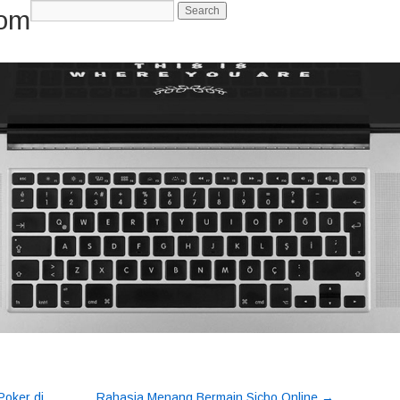
com
-->
→
oker di
Rahasia Menang Bermain Sicbo Online