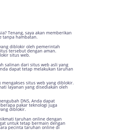
esia? Tenang, saya akan memberikan
ine tanpa hambatan.
ang diblokir oleh pemerintah
itus tersebut dengan aman.
okir situs web.
ah salinan dari situs web asli yang
Anda dapat tetap melakukan taruhan
 mengakses situs web yang diblokir.
ati layanan yang disediakan oleh
 mengubah DNS, Anda dapat
berapa pakar teknologi juga
ng diblokir.
enikmati taruhan online dengan
ngat untuk tetap bermain dengan
ra pecinta taruhan online di